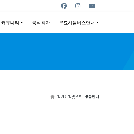
커뮤니티
공식책자
무료셔틀버스안내
ON
참가신청및조회
경품안내