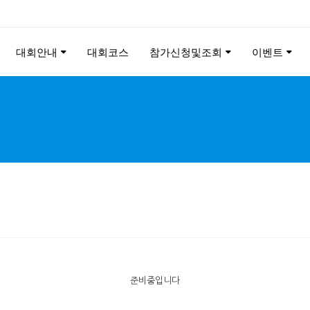
대회안내
대회코스
참가신청및조회
이벤트
ANGYANG YRUN MARATH
2026
준비중입니다