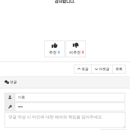
추천
0
비추천
0
윗글
아랫글
목록
댓글