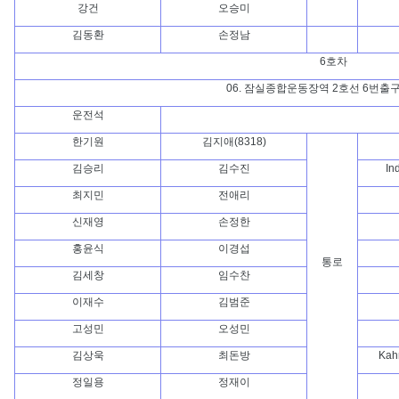
강건
오승미
김동환
손정남
6호차
06. 잠실종합운동장역 2호선 6번출
운전석
한기원
김지애(8318)
김승리
김수진
In
최지민
전애리
신재영
손정한
홍윤식
이경섭
통로
김세창
임수찬
이재수
김범준
고성민
오성민
김상욱
최돈방
Kah
정일용
정재이