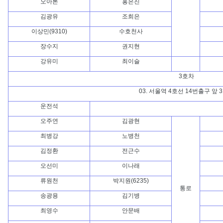
오아론
홍은진
김광유
조희은
이상민(9310)
수호천사
장수지
권지현
강유미
최이슬
3호차
03. 서울역 4호선 14번출구 앞 
운전석
오주연
김광현
최병강
노병천
김정환
전근수
오선미
이나래
류원천
박지원(6235)
통로
송광용
김기병
최영수
안문배