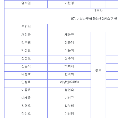
엄수일
이한영
7호차
07. 여의나루역 5호선 2번출구 앞
운전석
채정규
채한규
강주원
정춘례
박성찬
이윤미
정성모
장주혜
신은식
허희재
통로
나정호
한덕의
안성옥
이상민(0498)
이종효
정인숙
나재웅
이선규
김영호
길누리
장성호
이선영