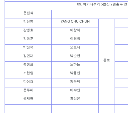
09. 여의나루역 5호선 2번출구 앞
운전석
김선영
YANG CHU CHUN
강병호
이창해
김동훈
이경백
박정숙
오보나
김민채
박순연
통로
홍창표
노하늘
조한열
박동민
한상효
황은택
문주혜
배수인
윤재영
홍성윤