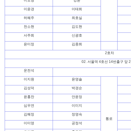
이도영
강윤
이윤경
이태희
허혜주
최호실
천소현
김도현
서주희
신광호
윤미정
김종희
2호차
02. 서울역 4호선 14번출구 앞 
운전석
이지원
윤영솔
김성덕
박경순
윤홍찬
안윤정
심우연
이미지
김혜정
정영숙
통로
이미영
공정석