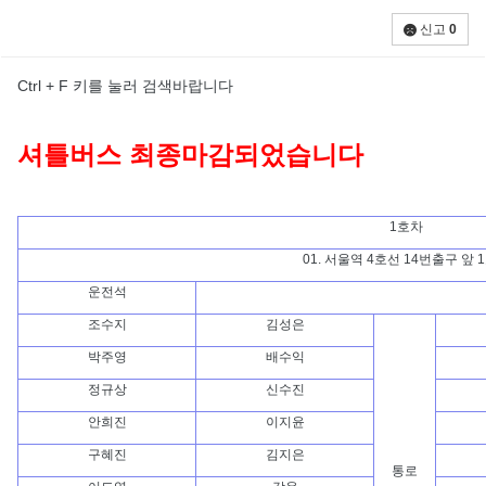
신고
0
Ctrl + F 키를 눌러 검색바랍니다
셔틀버스 최종마감되었습니다
1호차
01. 서울역 4호선 14번출구 앞 
운전석
조수지
김성은
박주영
배수익
정규상
신수진
안희진
이지윤
구혜진
김지은
통로