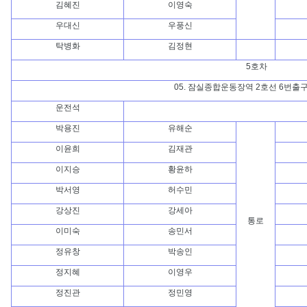
김혜진
이영숙
우대신
우풍신
탁병화
김정현
5호차
05. 잠실종합운동장역 2호선 6번출
운전석
박용진
유해순
이윤희
김재관
이지승
황윤하
박서영
허수민
강상진
강세아
통로
이미숙
송민서
정유창
박송인
정지혜
이영우
정진관
정민영