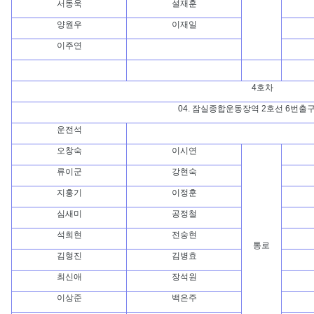
서동욱
설재훈
양원우
이재일
이주연
4호차
04. 잠실종합운동장역 2호선 6번출
운전석
오창숙
이시연
류이군
강현숙
지홍기
이정훈
심새미
공정철
석희현
전숭현
통로
김형진
김병효
최신애
장석원
이상준
백은주