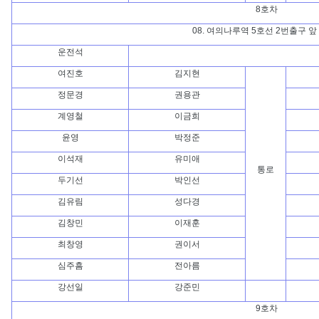
8호차
08. 여의나루역 5호선 2번출구 앞
운전석
여진호
김지현
정문경
권용관
계영철
이금희
윤영
박정준
이석재
유미애
통로
두기선
박인선
김유림
성다경
김창민
이재훈
최창영
권이서
심주흠
전아름
강선일
강준민
9호차